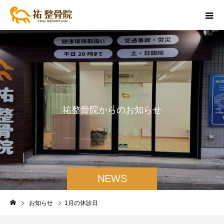
祐
整
骨
院
か
ら
の
お
知
ら
せ
NEWS
お知らせ
1月の休診日