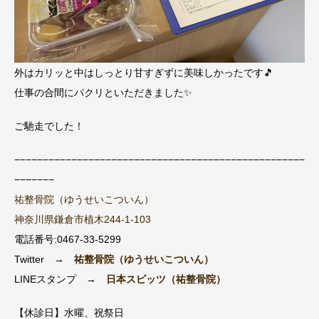
外はカリッと中はしっとり甘すぎずに美味しかったです🎵
仕事の合間にパクリといただきました✨
ご馳走でした！
−−−−−−−−−−−−−−−−−−−−−−−−−−−−−−−−−−−−−−−−−−−−−−−−−−−
−−−−−−−
祐整骨院（ゆうせいこついん）
神奈川県鎌倉市植木244-1-103
電話番号:0467-33-5299
Twitter →
祐整骨院（ゆうせいこついん）
LINEスタンプ →
日本スピッツ（祐整骨院）
【休診日】水曜、祝祭日