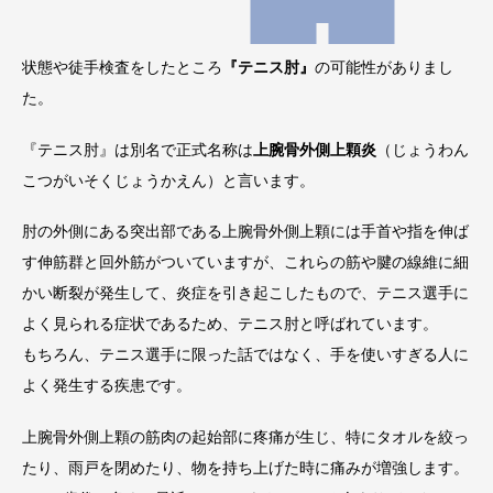
状態や徒手検査をしたところ
『テニス肘』
の可能性がありまし
た。
『テニス肘』は別名で正式名称は
上腕骨外側上顆炎
（じょうわん
こつがいそくじょうかえん）と言います。
肘の外側にある突出部である上腕骨外側上顆には手首や指を伸ば
す伸筋群と回外筋がついていますが、これらの筋や腱の線維に細
かい断裂が発生して、炎症を引き起こしたもので、テニス選手に
よく見られる症状であるため、テニス肘と呼ばれています。
もちろん、テニス選手に限った話ではなく、手を使いすぎる人に
よく発生する疾患です。
上腕骨外側上顆の筋肉の起始部に疼痛が生じ、特にタオルを絞っ
たり、雨戸を閉めたり、物を持ち上げた時に痛みが増強します。