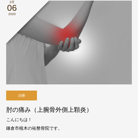
3月
06
2020
治療
肘の痛み（上腕骨外側上顆炎）
こんにちは！
鎌倉市植木の祐整骨院です。