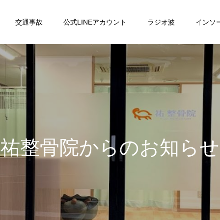
交通事故
公式LINEアカウント
ラジオ波
インソ
祐
整
骨
院
か
ら
の
お
知
ら
せ