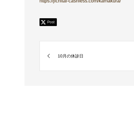
https://jichitai-cashless.com/kamakura/
Post
10月の休診日