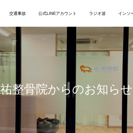
交通事故
公式LINEアカウント
ラジオ波
インソ
祐
整
骨
院
か
ら
の
お
知
ら
せ