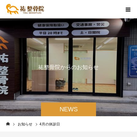
祐
整
骨
院
か
ら
の
お
知
ら
せ
NEWS
お知らせ
4月の休診日