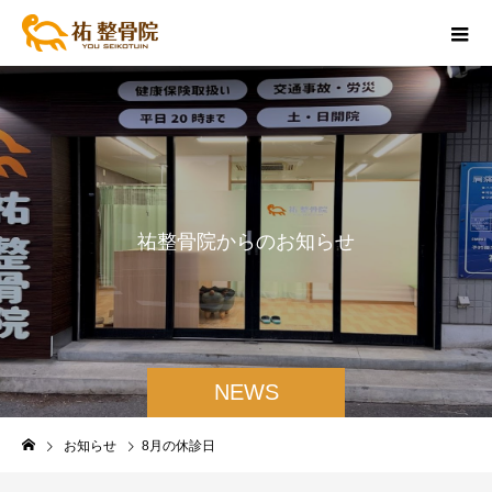
祐
整
骨
院
か
ら
の
お
知
ら
せ
NEWS
お知らせ
8月の休診日