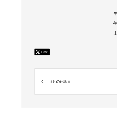
午
午
土
Post
8月の休診日