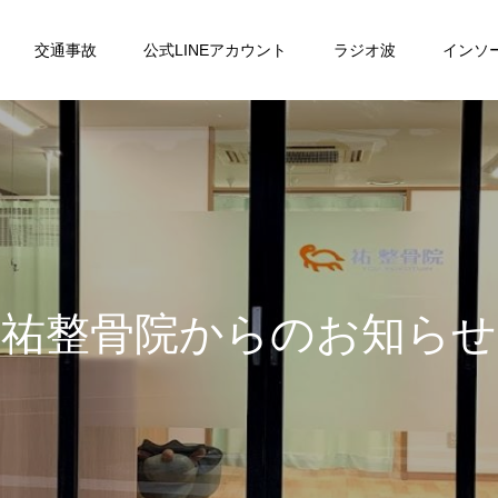
交通事故
公式LINEアカウント
ラジオ波
インソ
祐
整
骨
院
か
ら
の
お
知
ら
せ