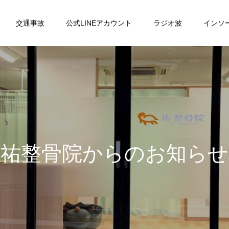
交通事故
公式LINEアカウント
ラジオ波
インソ
祐
整
骨
院
か
ら
の
お
知
ら
せ