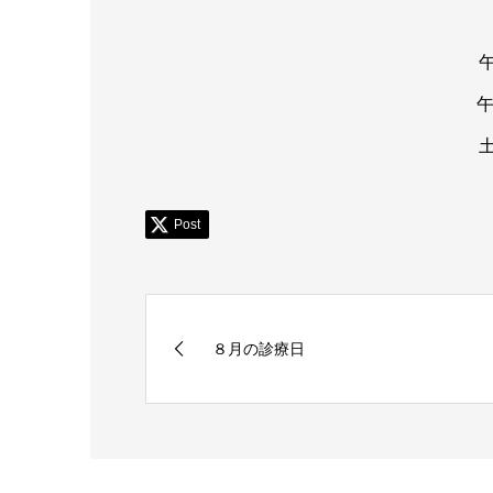
午
午
土
Post
８月の診療日