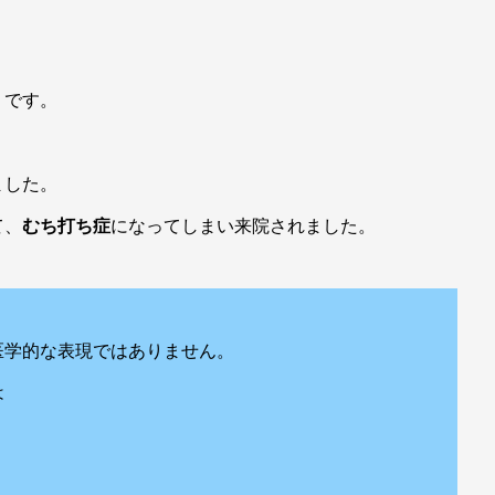
）です。
ました。
て、
むち打ち症
になってしまい来院されました。
医学的な表現ではありません。
は